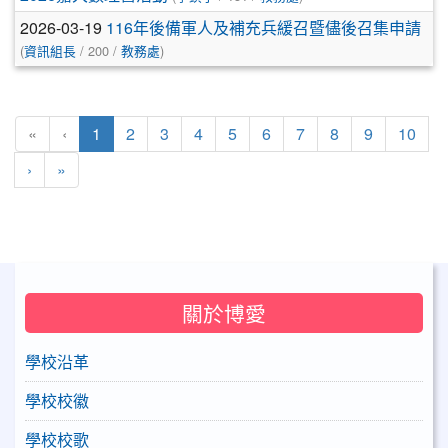
2026-03-19
116年後備軍人及補充兵緩召暨儘後召集申請
(
資訊組長
/ 200 /
教務處
)
(目前頁次)
«
‹
1
2
3
4
5
6
7
8
9
10
下一頁
最後頁
›
»
關於博愛
學校沿革
學校校徽
學校校歌