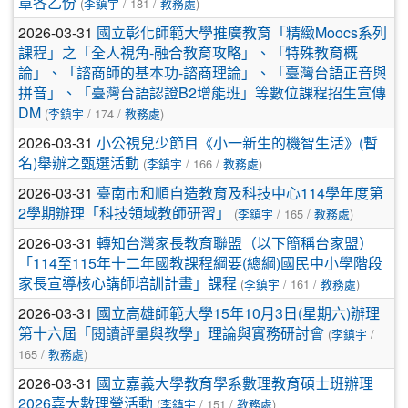
章各乙份
(
李鎮宇
/ 181 /
教務處
)
2026-03-31
國立彰化師範大學推廣教育「精緻Moocs系列
課程」之「全人視角-融合教育攻略」、「特殊教育概
論」、「諮商師的基本功-諮商理論」、「臺灣台語正音與
拼音」、「臺灣台語認證B2增能班」等數位課程招生宣傳
DM
(
李鎮宇
/ 174 /
教務處
)
2026-03-31
小公視兒少節目《小一新生的機智生活》(暫
名)舉辦之甄選活動
(
李鎮宇
/ 166 /
教務處
)
2026-03-31
臺南市和順自造教育及科技中心114學年度第
2學期辦理「科技領域教師研習」
(
李鎮宇
/ 165 /
教務處
)
2026-03-31
轉知台灣家長教育聯盟（以下簡稱台家盟）
「114至115年十二年國教課程綱要(總綱)國民中小學階段
家長宣導核心講師培訓計畫」課程
(
李鎮宇
/ 161 /
教務處
)
2026-03-31
國立高雄師範大學15年10月3日(星期六)辦理
第十六屆「閱讀評量與教學」理論與實務研討會
(
李鎮宇
/
165 /
教務處
)
2026-03-31
國立嘉義大學教育學系數理教育碩士班辦理
2026嘉大數理營活動
(
李鎮宇
/ 151 /
教務處
)