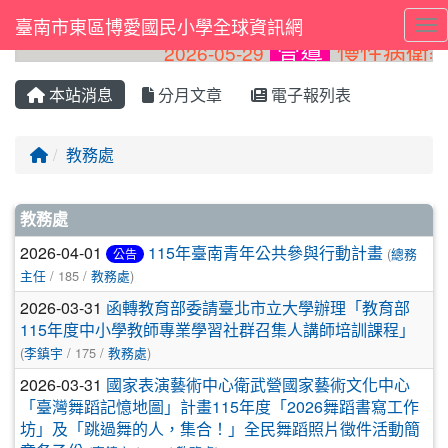
臺南市東區博愛國民小學全球資訊網
Tog
慢性病衛教
2026-05-29
宣導
⏸
本站消息
分月文章
電子報列表
回首頁
教務處
文章列表
教務處
2026-04-01
115年臺南青年公共參與行動計畫
(
總務
公告
主任
/ 185 /
教務處
)
2026-03-31
函轉教育部委請臺北市立大學辦理「教育部
115年度中小學教師專業學習社群召集人講師培訓課程」
(
李鎮宇
/ 175 /
教務處
)
2026-03-31
國家表演藝術中心衛武營國家藝術文化中心
「臺灣舞蹈記憶地圖」計畫115年度「2026舞蹈書寫工作
坊」及「跳過舞的人，集合！」全民舞蹈照片徵件活動簡