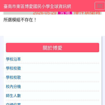
臺南市東區博愛國民小學全球資訊網
Tog
慢性病衛教
2026-05-29
2
宣導
⏸
所選模組不存在！
關於博愛
學校沿革
學校校徽
學校校歌
校內分機
師生人數
交通位置