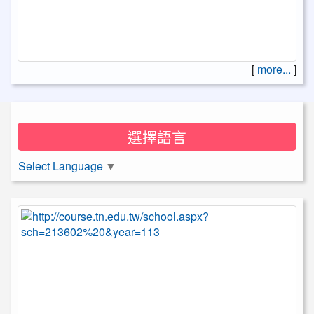
[
more...
]
選擇語言
Select Language
▼