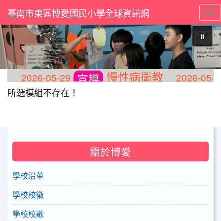
臺南市東區博愛國民小學全球資訊網
Tog
⏸
慢性病衛教
2026-05-29
2026-05-28
宣導
所選模組不存在！
關於博愛
學校沿革
學校校徽
學校校歌