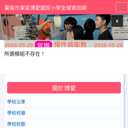
臺南市東區博愛國民小學全球資訊網
Tog
⏸
慢性病衛教
026-05-29
2026-05-28
宣導
宣
所選模組不存在！
關於博愛
學校沿革
學校校徽
學校校歌