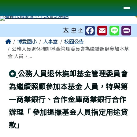
臺南市博愛國小全球資訊網站
導覽列
跳至主內容區
工具列
大
中
小
頁尾區域
主內容區域
Home
博愛國小
人事室
校園公告
公務人員退休撫卹基金管理委員會為繼續照顧參加本基
金 人員，...
回上頁
公務人員退休撫卹基金管理委員會
為繼續照顧參加本基金 人員，特與第
一商業銀行、合作金庫商業銀行合作
辦理「 參加退撫基金人員指定用途貸
款」