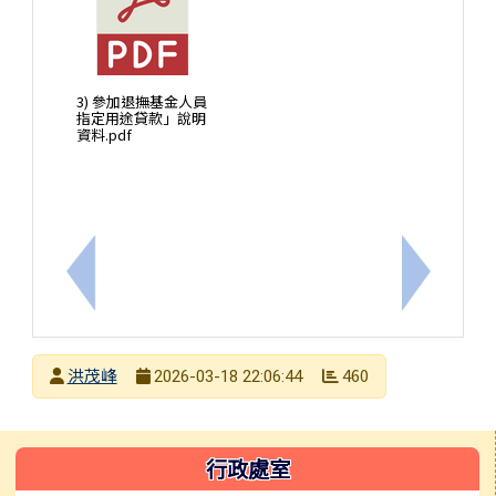
3) 參加退撫基金人員
指定用途貸款」說明
資料.pdf
上一筆：轉知行政院人事行政總處修正之「行政院與所
下一筆：
發布者
洪茂峰
460
2026-03-18 22:06:44
發布日期
瀏覽次數
左邊區域內容
行政處室