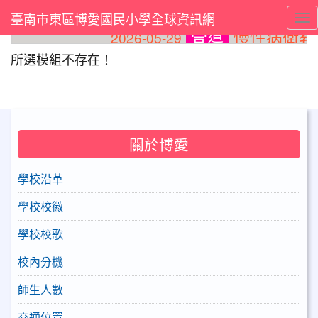
臺南市東區博愛國民小學全球資訊網
Tog
慢性病衛教
2026-05-29
宣導
⏸
所選模組不存在！
關於博愛
學校沿革
學校校徽
學校校歌
校內分機
師生人數
交通位置