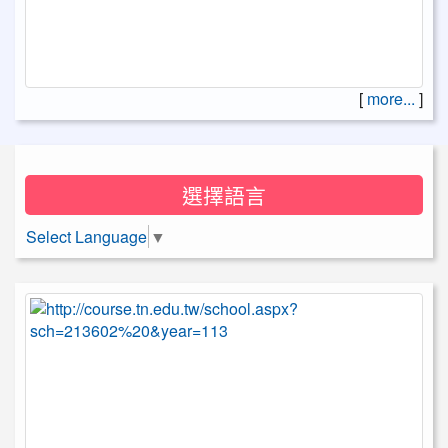
[
more...
]
選擇語言
Select Language
▼