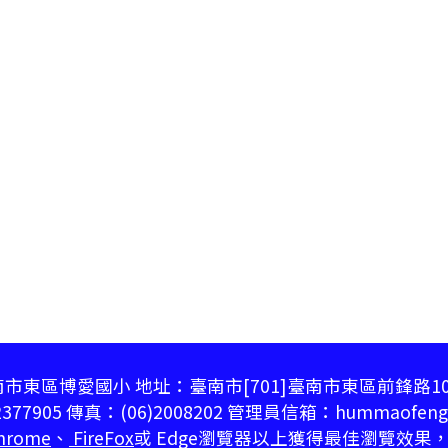
市東區博愛國小 地址：臺南市[701]臺南市東區前鋒路1
377905 傳真：(06)2008202 管理員信箱：hummaofeng@
hrome
、
FireFox
或 Edge瀏覽器以上獲得最佳瀏覽效果