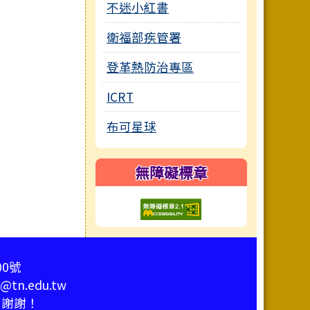
不迷小紅書
衛福部疾管署
登革熱防治專區
ICRT
布可星球
無障礙標章
00號
tn.edu.tw
，謝謝！