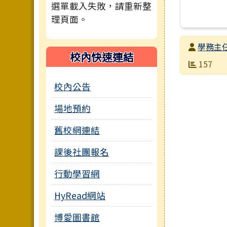
選單載入失敗，請重新整
理頁面。
發布者
學務主
校內快速連結
發布日期
瀏覽次數
157
校內公告
場地預約
舊校網連結
課後社團報名
行動學習網
HyRead網站
博愛圖書館