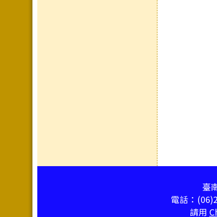
頁尾區域內容
臺南
電話：(06)2
請用
C