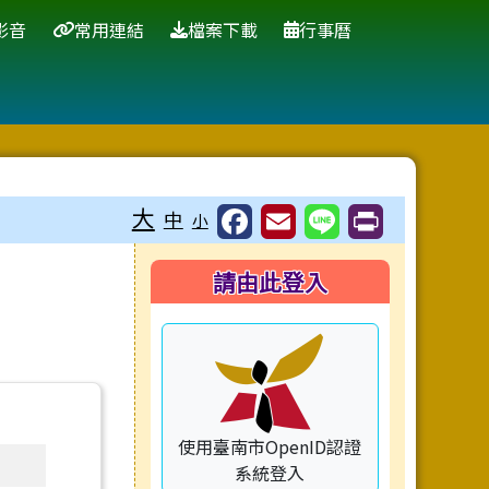
影音
常用連結
檔案下載
行事曆
大
中
小
右邊區域內容
請由此登入
使用臺南市OpenID認證
系統登入