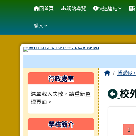
臺南市博愛國小全球資訊
導覽列
跳至主內容區
回首頁
網站導覽
快速連結
登入
工具列
頁尾區域
主內容
Home
博愛國
左邊區域內容
行政處室
回
校
選單載入失敗，請重新整
理頁面。
學校簡介