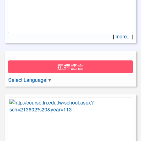
[
more...
]
選擇語言
Select Language
▼