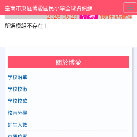
臺南市東區博愛國民小學全球資訊網
Tog
慢性病衛教
2026-05-29
宣導
⏸
所選模組不存在！
關於博愛
學校沿革
學校校徽
學校校歌
校內分機
師生人數
交通位置