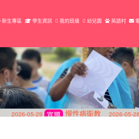
新生專區
學生資訊
我的班級
幼兒園
英語村
慢性病衛教
-05-29
2026-05-28
宣導
宣導