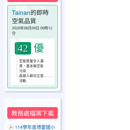
指數（AQI）
Tainan
的即時
空氣品質
2026年08月09日 00時12
分
優
42
空氣質量令人滿
意，基本無空氣
污染
各類人群可正常
活動
教務處檔案下載
114學年度博愛國小