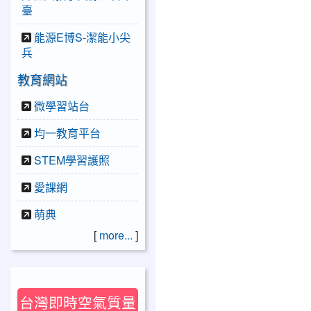
臺
能源E博S-潔能小尖
兵
教育網站
微學習站台
均一教育平台
STEM學習護照
愛課網
萌典
[
more...
]
台灣即時空氣質量