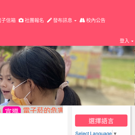
電子信箱
社團報名
發布訊息
校內公告
⏸
登入
電子菸的危害
戒菸資訊
2026-05-28
宣導
選擇語言
Select Language
▼