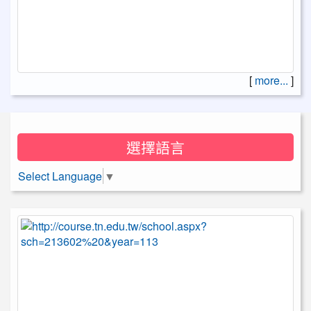
[
more...
]
選擇語言
Select Language
▼