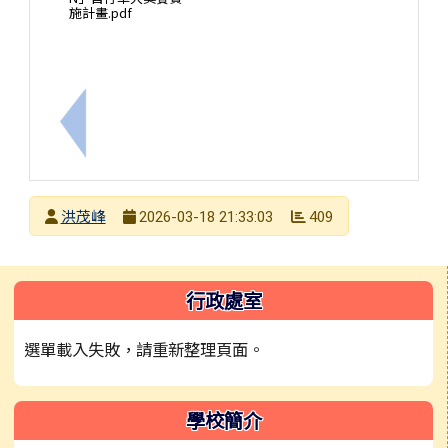
施計畫.pdf
上一筆：115年度跟蹤騷擾防制宣導影片首映及有獎
發布者
洪茂峰
409
2026-03-18 21:33:03
發布日期
瀏覽次數
左邊區域內容
行政處室
選單載入失敗，請重新整理頁面。
學校簡介