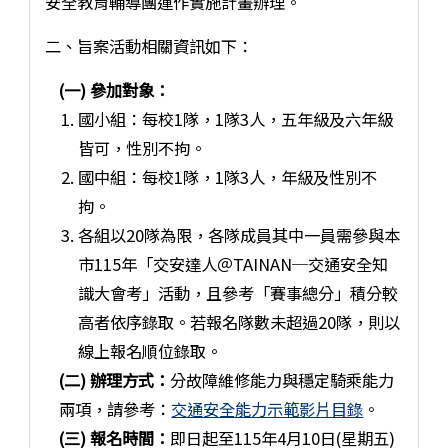
安全教育輔導團運作實施計畫辦理。
二、旨案活動相關資訊如下：
(一) 參加對象：
國小組：每校1隊，1隊3人，五年級及六年級
皆可，性別不拘。
國中組：每校1隊，1隊3人，年級及性別不
拘。
各組以20隊為限，各隊成員其中一員需參與本
市115年「交安達人＠TAINAN─交通安全知
識大會考」活動，且參考「賽事總分」積分較
高者依序錄取。若報名隊數未超過20隊，則以
線上報名順位錄取。
(二) 辦理方式：
分故障維修能力與穩定騎乘能力
兩項，請參考：
交通安全能力示範影片目錄
。
(三) 報名時間：
即日起至115年4月10日(星期五)