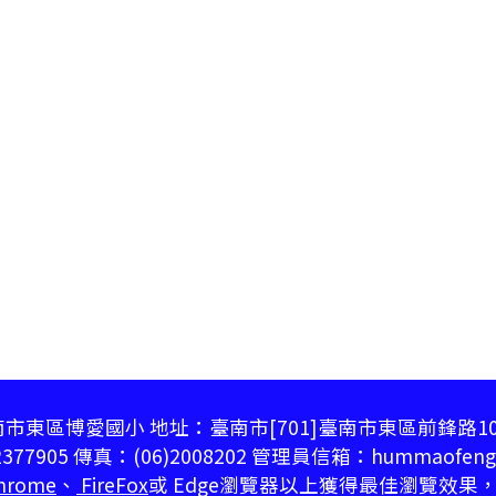
市東區博愛國小 地址：臺南市[701]臺南市東區前鋒路1
377905 傳真：(06)2008202 管理員信箱：hummaofeng@
hrome
、
FireFox
或 Edge瀏覽器以上獲得最佳瀏覽效果