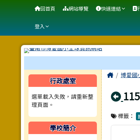
臺南市博愛國小全球資訊
導覽列
跳至主內容區
回首頁
網站導覽
快速連結
登入
工具列
頁尾區域
主內容
Home
博愛國
左邊區域內容
行政處室
回
1
選單載入失敗，請重新整
理頁面。
標籤：
學校簡介