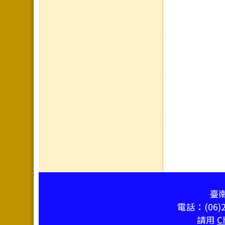
頁尾區域內容
臺南
電話：(06)2
請用
C