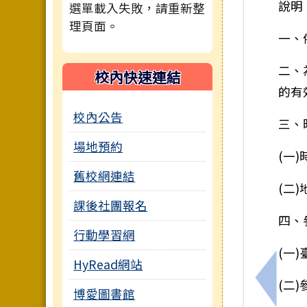
說明
選單載入失敗，請重新整
理頁面。
一、
二、
校內快速連結
的有
校內公告
三、
場地預約
(一
舊校網連結
(二
課後社團報名
四、
行動學習網
(一
HyRead網站
(二
上一筆
博愛圖書館