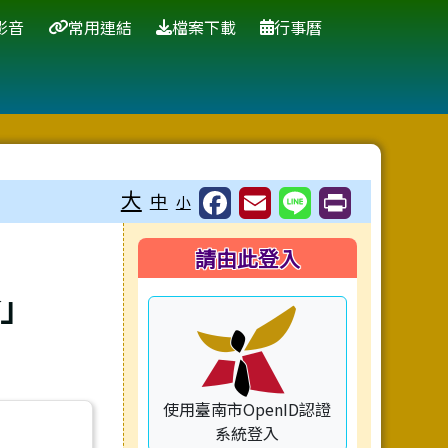
影音
常用連結
檔案下載
行事曆
大
中
小
右邊區域內容
請由此登入
會」
使用臺南市OpenID認證
系統登入