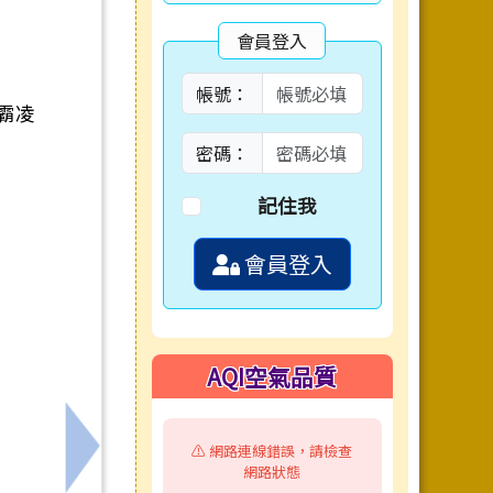
會員登入
帳號：
霸凌
密碼：
記住我
會員登入
AQI空氣品質
⚠️ 網路連線錯誤，請檢查
下一筆：國立臺灣大學生命教育研發育成中心辦
網路狀態