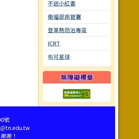
不迷小紅書
衛福部疾管署
登革熱防治專區
ICRT
布可星球
無障礙標章
00號
tn.edu.tw
，謝謝！