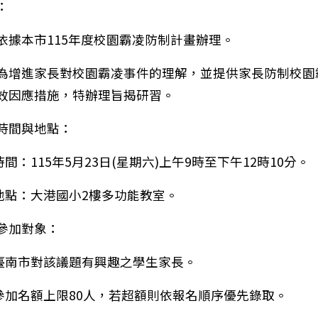
：
依據本市115年度校園霸凌防制計畫辦理。
為增進家長對校園霸凌事件的理解，並提供家長防制校園
效因應措施，特辦理旨揭研習。
時間與地點：
)時間：115年5月23日(星期六)上午9時至下午12時10分。
)地點：大港國小2樓多功能教室。
參加對象：
)臺南市對該議題有興趣之學生家長。
)參加名額上限80人，若超額則依報名順序優先錄取。
：轉知教育部重申強化校園安全防護機制注意事項