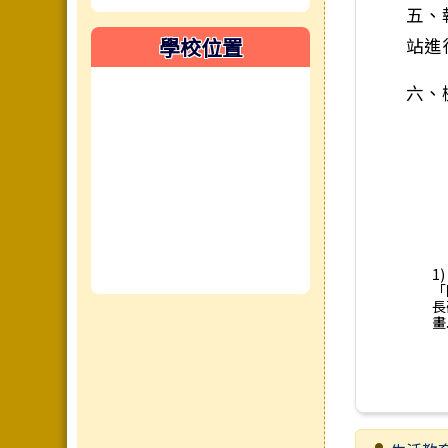
五、
學校位置
站進
六、
1
「
長
畫.