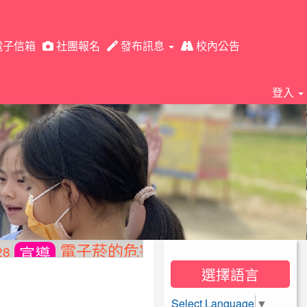
電子信箱
社團報名
發布訊息
校內公告
⏸
登入
電子菸的危害
戒菸資訊
2026-05-28
宣導
選擇語言
Select Language
▼