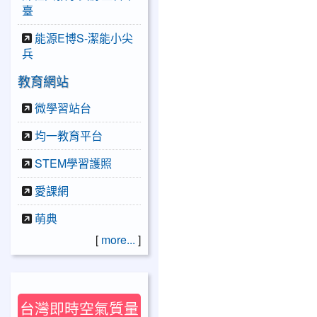
臺
能源E博S-潔能小尖
兵
教育網站
微學習站台
均一教育平台
STEM學習護照
愛課網
萌典
[
more...
]
台灣即時空氣質量