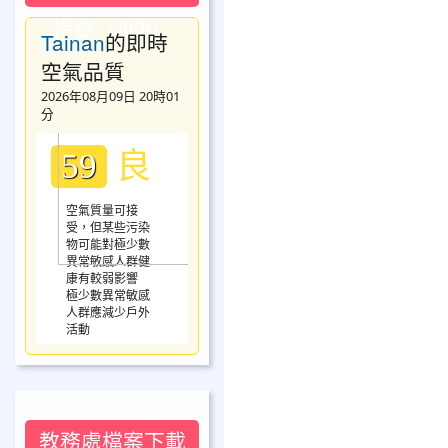
指數（AQI）
Tainan
的即時
空氣品質
2026年08月09日 20時01
分
良
59
空氣質量可接
受，但某些污染
物可能對極少數
異常敏感人群健
康有較弱影響
極少數異常敏感
人群應減少戶外
活動
教務處檔案下載