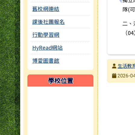
舊校網連結
隊(
課後社團報名
二、
（04
行動學習網
HyRead網站
博愛圖書館
發布者
生活教
發布日期
2026-04
學校位置
瀏覽次數