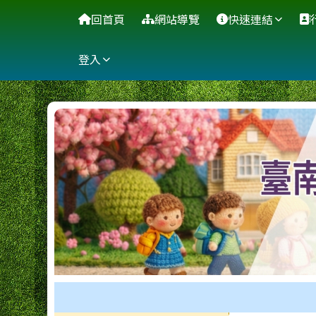
臺南市博愛國小全球資訊
導覽列
跳至主內容區
回首頁
網站導覽
快速連結
登入
工具列