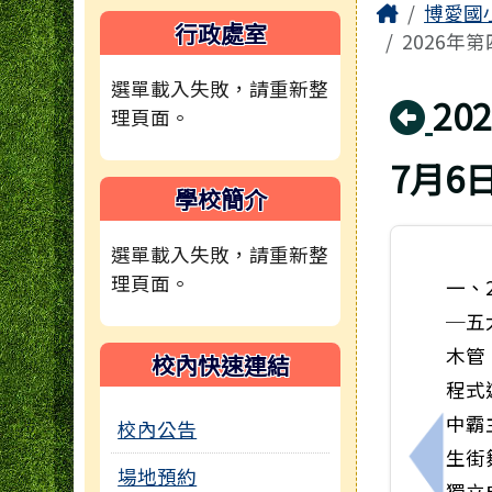
頁尾區域
主內容
Home
博愛國
左邊區域內容
行政處室
2026年
選單載入失敗，請重新整
回
2
理頁面。
7月6
學校簡介
選單載入失敗，請重新整
理頁面。
一、
─五
木管
校內快速連結
程式
中霸
校內公告
生街
上一筆
場地預約
獨立