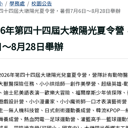
區域
小
學務處
校園公告
第四十四屆大墩陽光夏令營，暑假7月6日～8月28日舉辦
上頁
026年第四十四屆大墩陽光夏令營
日～8月28日舉辦
2026年第四十四屆大墩陽光兒童夏令營，營隊計有動物
大獸醫探險任務、小小烘焙師─創作美學營、超級英雄-
、迪士尼美語表演─歡樂大冒險、福爾摩斯少年偵探隊、
遊戲設計營、小小漫畫家、小小魔術師─口才表演藝術營
主─無人機科技管、日式劍術運動養成營、韓流KPOP─
舞養成營、熱血閃電─足球運動營、灌籃高手─籃球運動
：高雄市稅捐稽徵處舉辦「AI召集令！稅與爭鋒！」圖卡
成長─冒險過夜營(可國小、國高中)、大墩陽光偏鄉志工