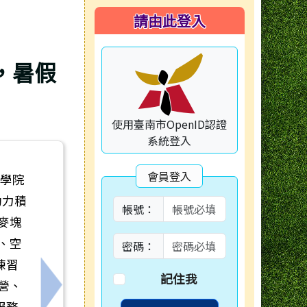
右邊區域內容
請由此登入
，暑假
使用臺南市OpenID認證
系統登入
會員登入
醫學院
動力積
帳號：
麥塊
、空
密碼：
練習
記住我
營、
徵件比賽暨人氣票選活動
下一筆：轉知社會局製作「孕路 同行 守護未來
服務