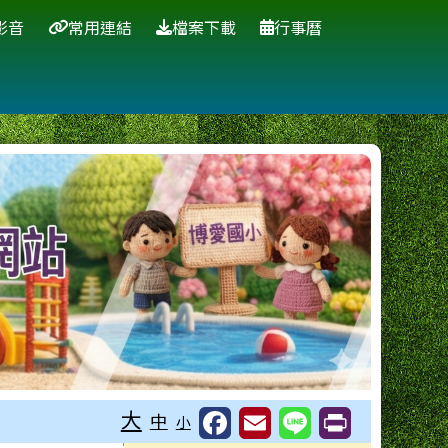
影音
常用連結
檔案下載
行事曆
大
中
小