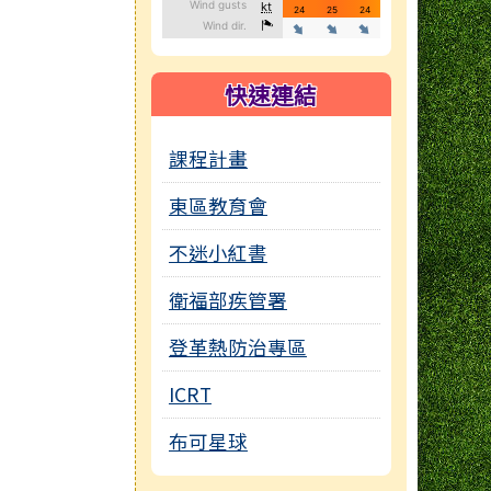
快速連結
課程計畫
東區教育會
不迷小紅書
衛福部疾管署
登革熱防治專區
ICRT
布可星球