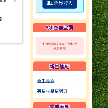
會員登入
線：
AQI空氣品質
⚠️ 網路連線錯誤，請檢查
網路狀態
新生連結
新生專區
英語村雙語網頁
天氣預報