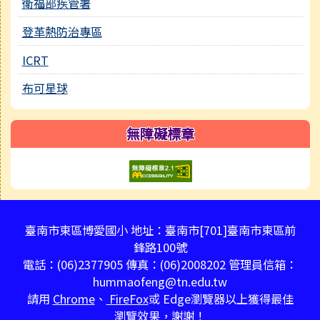
衛福部疾管署
登革熱防治專區
ICRT
布可星球
無障礙標章
頁尾區域內容
臺南市東區博愛國小 地址：臺南市[701]臺南市東區前
鋒路100號
電話：(06)2377905 傳真：(06)2008202 管理員信箱：
hummaofeng@tn.edu.tw
請用
Chrome
、
FireFox
或 Edge瀏覽器以上獲得最佳
瀏覽效果，謝謝！