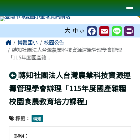
臺南市博愛國小全球資訊網站
導覽列
跳至主內容區
工具列
大
中
小
頁尾區域
主內容區域
Home
博愛國小
校園公告
轉知社團法人台灣農業科技資源運籌管理學會辦理
「115年度國產雜...
回上頁
轉知社團法人台灣農業科技資源運
籌管理學會辦理「115年度國產雜糧
校園食農教育培力課程」
標籤：
轉知
說明：