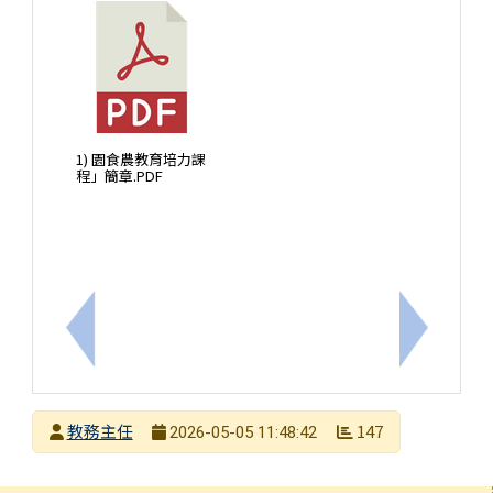
1) 園食農教育培力課
程」簡章.PDF
上一筆：有關本市藝術輔導團辦理「教案不卡關：台
下一筆：
發布者
教務主任
147
2026-05-05 11:48:42
發布日期
瀏覽次數