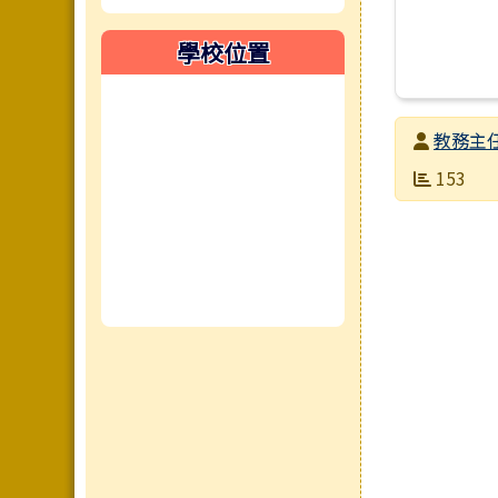
學校位置
發布者
教務主
發布日期
瀏覽次數
153