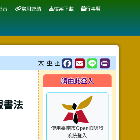
影音
常用連結
檔案下載
行事曆
大
中
小
右邊區域內容
請由此登入
報書法
使用臺南市OpenID認證
系統登入