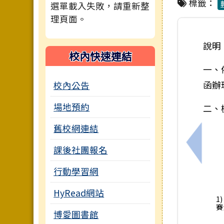
標籤：
選單載入失敗，請重新整
理頁面。
說明
校內快速連結
一、
函辦
校內公告
場地預約
二、
舊校網連結
課後社團報名
上一筆
行動學習網
HyRead網站
1
賽
博愛圖書館