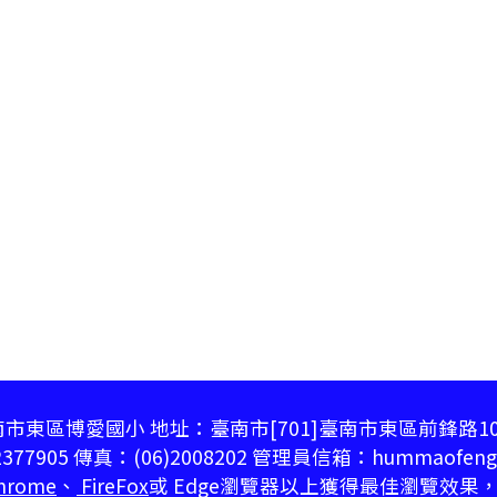
市東區博愛國小 地址：臺南市[701]臺南市東區前鋒路1
377905 傳真：(06)2008202 管理員信箱：hummaofeng@
hrome
、
FireFox
或 Edge瀏覽器以上獲得最佳瀏覽效果