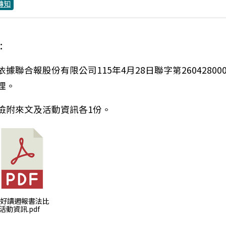
轉知
：
依據聯合報股份有限公司115年4月28日聯字第26042800
理。
檢附來文及活動資訊各1份。
：轉知科工館辦理「魔法電路畫家－智慧城市奇幻冒險」
) 好讀週報書法比
活動資訊.pdf