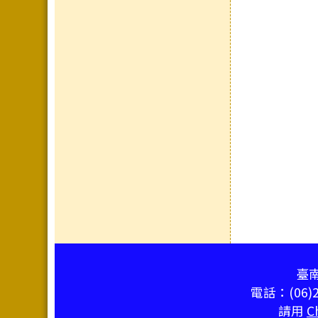
頁尾區域內容
臺南
電話：(06)2
請用
C