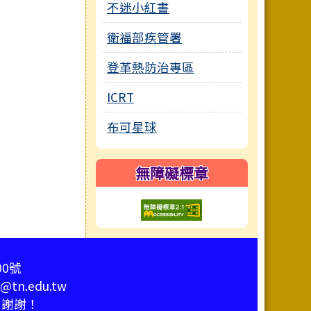
不迷小紅書
衛福部疾管署
登革熱防治專區
ICRT
布可星球
無障礙標章
00號
tn.edu.tw
，謝謝！