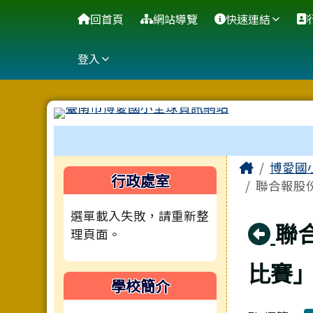
臺南市博愛國小全球資訊
導覽列
跳至主內容區
回首頁
網站導覽
快速連結
登入
工具列
頁尾區域
主內容
Home
博愛國
左邊區域內容
行政處室
聯合報股
選單載入失敗，請重新整
回
聯
理頁面。
比賽
學校簡介