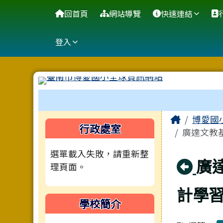
臺南市博愛國小全球資訊
導覽列
跳至主內容區
回首頁
網站導覽
快速連結
登入
工具列
頁尾區域
主內容
Home
博愛國
左邊區域內容
行政處室
廣達文教
選單載入失敗，請重新整
回
廣
理頁面。
計學
學校簡介