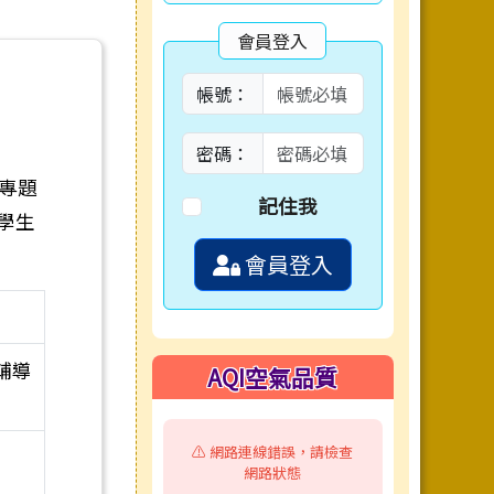
會員登入
帳號：
密碼：
（專題
記住我
學生
會員登入
輔導
AQI空氣品質
⚠️ 網路連線錯誤，請檢查
網路狀態