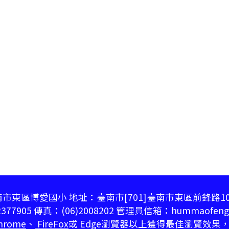
市東區博愛國小 地址：臺南市[701]臺南市東區前鋒路1
377905 傳真：(06)2008202 管理員信箱：hummaofeng@
hrome
、
FireFox
或 Edge瀏覽器以上獲得最佳瀏覽效果