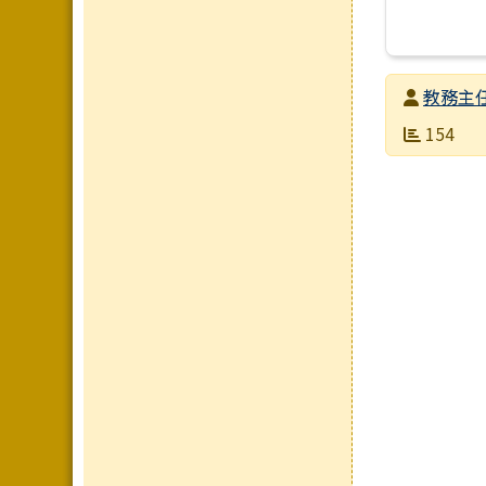
發布者
教務主
發布日期
瀏覽次數
154