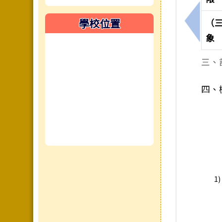
學校位置
（
上一筆
象
三、
四、
1