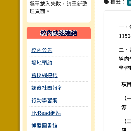
標籤：
選單載入失敗，請重新整
理頁面。
一、
校內快速連結
115
二、
校內公告
導向
場地預約
學習
舊校網連結
項
課後社團報名
（
行動學習網
源
HyRead網站
（
博愛圖書館
限