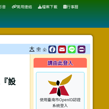
影音
常用連結
檔案下載
行事曆
大
中
小
右邊區域內容
請由此登入
達『設
使用臺南市OpenID認證
系統登入