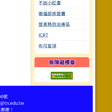
不迷小紅書
衛福部疾管署
登革熱防治專區
ICRT
布可星球
無障礙標章
00號
tn.edu.tw
，謝謝！