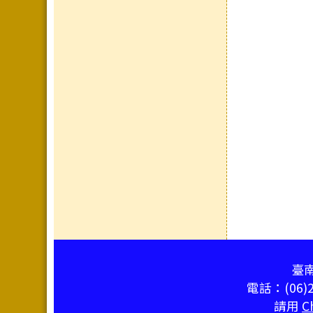
頁尾區域內容
臺南
電話：(06)2
請用
C