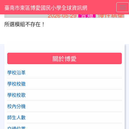
臺南市東區博愛國民小學全球資訊網
Tog
慢性病衛教
2026-05-29
宣導
⏸
所選模組不存在！
關於博愛
學校沿革
學校校徽
學校校歌
校內分機
師生人數
交通位置