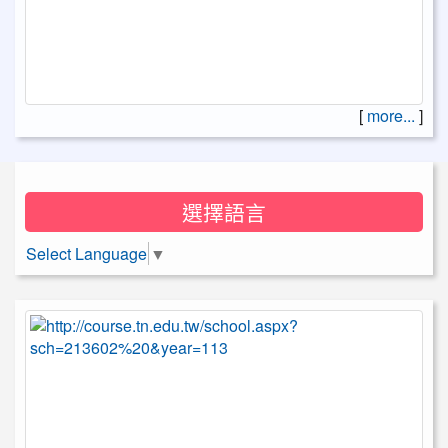
[
more...
]
選擇語言
Select Language
▼