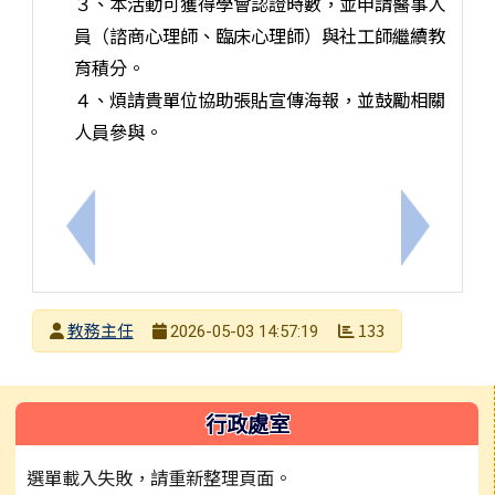
３、本活動可獲得學會認證時數，並申請醫事人
員（諮商心理師、臨床心理師）與社工師繼續教
育積分。
４、煩請貴單位協助張貼宣傳海報，並鼓勵相關
人員參與。
上一筆：114學年度教師專業發展實踐方案三類人才
下一筆：
發布者
教務主任
133
2026-05-03 14:57:19
發布日期
瀏覽次數
左邊區域內容
行政處室
選單載入失敗，請重新整理頁面。